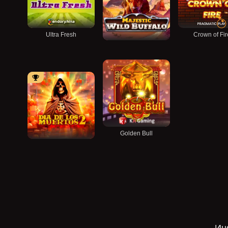
Ultra Fresh
Crown of Fir
Golden Bull