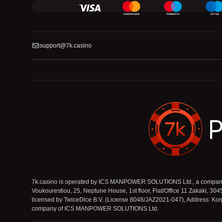
нажимает на кнопку «Старт». По результатам раунда происходит обновлени
Пользователи предпочитают игровые автоматы 7К с RTP 94-98% и средней во
Казино 7К бонус за регист
Официальный сайт казино 7K разработал щедрую систему поощрений для ак
support@7k.casino
вознаграждений:
Бонус за регистрацию.
Кешбэк на проигрыш.
Колесо Фортуны.
Сундуки с сокровищами.
Приз за активную игру.
Подробнее узнать об условиях каждого предложения можно в разделе «Бонус
содержимым, чтобы увеличить свои шансы на выигрыш. Бездепозитные бонус
Зеркало казино 7К – аль
Рабочее зеркало на сегодня используется для решения следующих задач:
Обход блокировки в любой точке мира.
Перераспределение нагрузки в часы повышенной посещаемости.
7k.casino is operated by ICS MANPOWER SOLUTIONS Ltd., a company regi
Доступ к играм во время проведения технических работ на портале.
Voukourestiou, 25, Neptune House, 1st floor, Flat/Office 11 Zakaki, 30
Искать зеркало 7K Casino лучше на проверенных источниках: страница кази
licensed by TwiceDice B.V. (License 8048/JAZ2021-047), Address: Kor
сотрудников саппорта. Альтернативный ресурс полностью идентичен основно
company of ICS MANPOWER SOLUTIONS Ltd.
Скачать казино 7К на