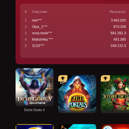
#
Участник
Результат
1
mel***
3 462 055
2
Olya_1***
870 356
3
vova.mark***
681 391.3
4
Maksimka.***
481 385
5
3133***
348 132.5
Demi Gods V